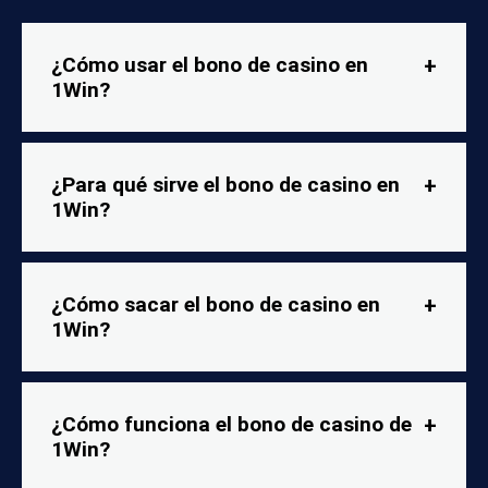
¿Cómo usar el bono de casino en
1Win?
¿Para qué sirve el bono de casino en
1Win?
¿Cómo sacar el bono de casino en
1Win?
¿Cómo funciona el bono de casino de
1Win?