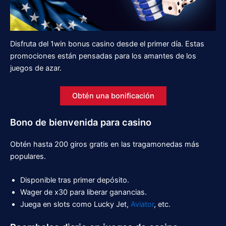
Disfruta del 1win bonus casino desde el primer día. Estas
promociones están pensadas para los amantes de los
juegos de azar.
Obtén una bonificación
Bono de bienvenida para casino
Obtén hasta 200 giros gratis en las tragamonedas más
populares.
Disponible tras primer depósito.
Wager de x30 para liberar ganancias.
Juega en slots como Lucky Jet,
Aviator
, etc.