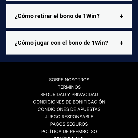
¿Cómo retirar el bono de 1Win?
¿Cómo jugar con el bono de 1Win?
SOBRE NOSOTROS
TERMINOS
SEGURIDAD Y PRIVACIDAD
CONDICIONES DE BONIFICACIÓN
CONDICIONES DE APUESTAS
JUEGO RESPONSABLE
PAGOS SEGUROS
POLÍTICA DE REEMBOLSO