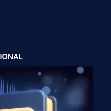
IONAL