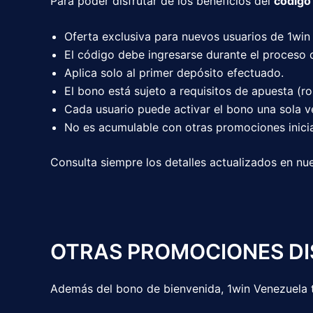
Para poder disfrutar de los beneficios del
codigo
Oferta exclusiva para nuevos usuarios de 1win
El código debe ingresarse durante el proceso d
Aplica solo al primer depósito efectuado.
El bono está sujeto a requisitos de apuesta (ro
Cada usuario puede activar el bono una sola v
No es acumulable con otras promociones inicia
Consulta siempre los detalles actualizados en nues
OTRAS PROMOCIONES DI
Además del bono de bienvenida, 1win Venezuela t