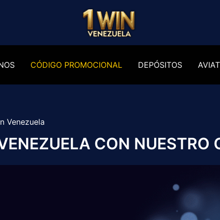
NOS
CÓDIGO PROMOCIONAL
DEPÓSITOS
AVIA
in Venezuela
 VENEZUELA CON NUESTRO 