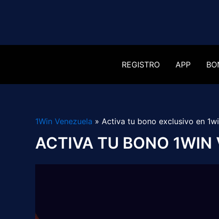
Ir
al
contenido
REGISTRO
APP
BO
1Win Venezuela
»
Activa tu bono exclusivo en 1w
ACTIVA TU BONO 1WIN