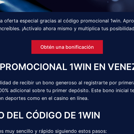
a oferta especial gracias al código promocional 1win. Apr
creíbles. ¡Actívalo ahora mismo y multiplica tus posibilida
Obtén una bonificación
O PROMOCIONAL 1WIN EN VEN
idad de recibir un bono generoso al registrarte por primera
adicional sobre tu primer depósito. Este bono inicial te
n deportes como en el casino en línea.
O DEL CÓDIGO DE 1WIN
s muy sencillo y rápido siguiendo estos pasos: