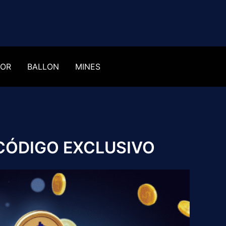
TOR
BALLON
MINES
CÓDIGO EXCLUSIVO