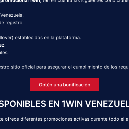
 promocional 1win
, ten en cuenta las siguientes condicione
 Venezuela.
e registro.
llover) establecidos en la plataforma.
ez.
les.
tro sitio oficial para asegurar el cumplimiento de los requi
Obtén una bonificación
SPONIBLES EN 1WIN VENEZUE
e ofrece diferentes promociones activas durante todo el a